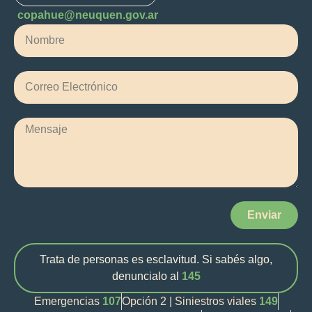
copahue@neuquen.gov.ar
Enviar
Trata de personas es esclavitud. Si sabés algo,
denuncialo al
145
Emergencias
107
Opción 2 | Siniestros viales
149