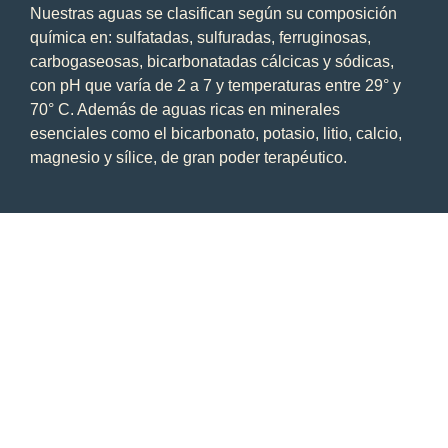
Nuestras aguas se clasifican según su composición
química en: sulfatadas, sulfuradas, ferruginosas,
carbogaseosas, bicarbonatadas cálcicas y sódicas,
con pH que varía de 2 a 7 y temperaturas entre 29° y
70° C. Además de aguas ricas en minerales
esenciales como el bicarbonato, potasio, litio, calcio,
magnesio y sílice, de gran poder terapéutico.
Recomendaciones
Pasos a seguir para el ingreso