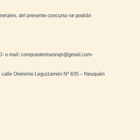
erales, del presente concurso se podrán
50- o mail: comprastermasnqn@gmail.com-
 en calle Onésimo Leguizamón Nº 635 – Neuquén