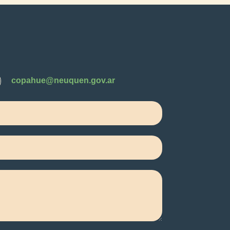
copahue@neuquen.gov.ar