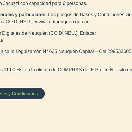
po Jacuzzi con capacidad para 6 personas.
erales y particulares:
Los pliegos de Bases y Condiciones Gen
forma CO.Di.NEU – www.codineuquen.gob.ar
 Digitales de Neuquén (CO.DI.NEU.). Enlace:
u/
 en calle Leguizamón N° 635 Neuquén Capital – Cel 29953360
as 11:00 Hs. en la oficina de COMPRAS del E.Pro.Te.N – sito
ases y Condiciones