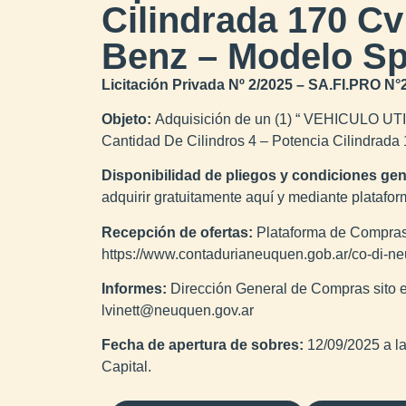
Cilindrada 170 C
Benz – Modelo Spr
Licitación Privada Nº 2/2025 – SA.FI.PRO N°
Objeto:
Adquisición de un (1) “ VEHICULO UTIL
Cantidad De Cilindros 4 – Potencia Cilindrad
Disponibilidad de pliegos y condiciones gen
adquirir gratuitamente aquí y mediante plata
Recepción de ofertas:
Plataforma de Compras
https://www.contadurianeuquen.gob.ar/co-di-ne
Informes:
Dirección General de Compras sito
lvinett@neuquen.gov.ar
Fecha de apertura de sobres:
12/09/2025 a l
Capital.