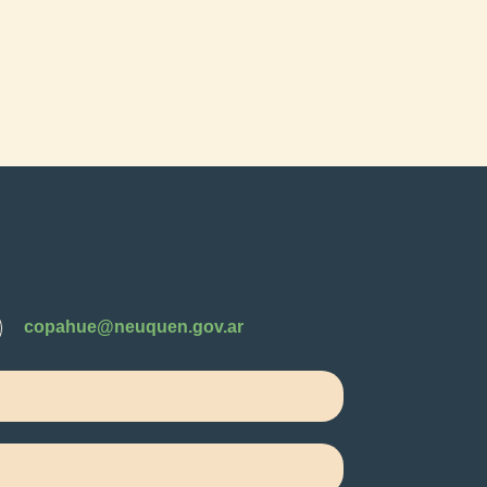
copahue@neuquen.gov.ar