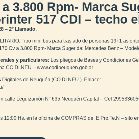
v a 3.800 Rpm- Marca Su
inter 517 CDI – techo e
28 – 2° Llamado.
ITARIO; Tipo mini bus para traslado de personas 19+1 asiento
a 170 Cv a 3.800 Rpm- Marca Sugerida: Mercedes Benz – Modelo
erales y particulares:
Los pliegos de Bases y Condiciones Gen
forma CO.Di.NEU – www.codineuquen.gob.ar
 Digitales de Neuquén (CO.DI.NEU.). Enlace:
u/
 en calle Leguizamón N° 635 Neuquén Capital – Cel 29953360
as 12:00 Hs. en la oficina de COMPRAS del E.Pro.Te.N – sito