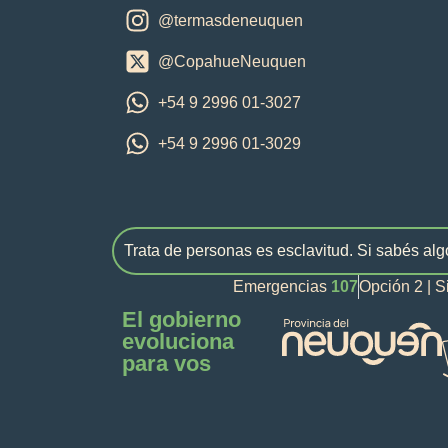
@termasdeneuquen
@CopahueNeuquen
+54 9 2996 01-3027
+54 9 2996 01-3029
Trata de personas es esclavitud. Si sabés alg
Emergencias
107
Opción 2 | S
El gobierno
evoluciona
para vos