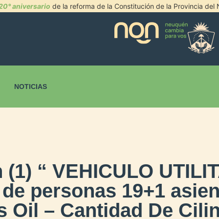
20° aniversario
de la reforma de la Constitución de la Provincia de
NOTICIAS
n (1) “ VEHICULO UTILIT
 de personas 19+1 asie
 Oil – Cantidad De Cili