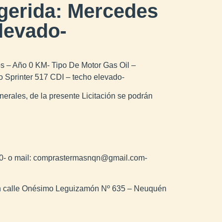
gerida: Mercedes
levado-
s – Año 0 KM- Tipo De Motor Gas Oil –
 Sprinter 517 CDI – techo elevado-
erales, de la presente Licitación se podrán
50- o mail: comprastermasnqn@gmail.com-
 en calle Onésimo Leguizamón Nº 635 – Neuquén