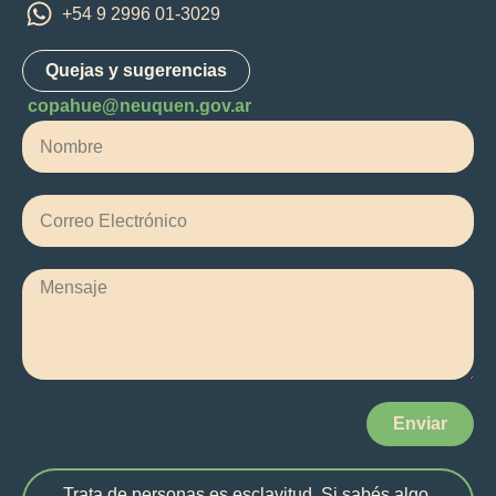
+54 9 2996 01-3029
Quejas y sugerencias
copahue@neuquen.gov.ar
Enviar
Trata de personas es esclavitud. Si sabés algo,