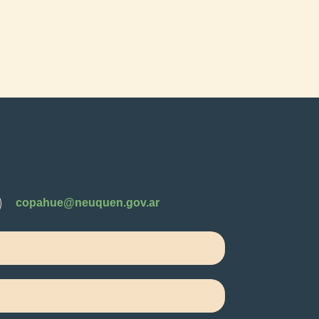
copahue@neuquen.gov.ar