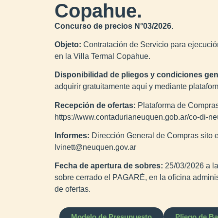
Copahue.
Concurso de precios N°03/2026.
Objeto:
Contratación de Servicio para ejecució
en la Villa Termal Copahue.
Disponibilidad de pliegos y condiciones gen
adquirir gratuitamente aquí y mediante plata
Recepción de ofertas:
Plataforma de Compras
https://www.contadurianeuquen.gob.ar/co-di-ne
Informes:
Dirección General de Compras sito
lvinett@neuquen.gov.ar
Fecha de apertura de sobres:
25/03/2026 a l
sobre cerrado el PAGARÉ, en la oficina adminis
de ofertas.
Modelo de Presupuesto
Pliego de B