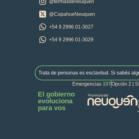
@termasdeneuquen
@CopahueNeuquen
+54 9 2996 01-3027
+54 9 2996 01-3029
Trata de personas es esclavitud. Si sabés alg
Emergencias
107
Opción 2 | S
El gobierno
evoluciona
para vos