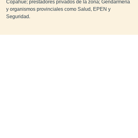
Copahue; prestadores privados de la zona; Gendarmería
y organismos provinciales como Salud, EPEN y
Seguridad.
Contacto
Termas de Copahue
Ubicación »
Todos los días de 8 a 20hs.
Complejo Termal Caviahue
Ubicación »
Todos los días de 8 a 20hs.
@termasdeneuquen